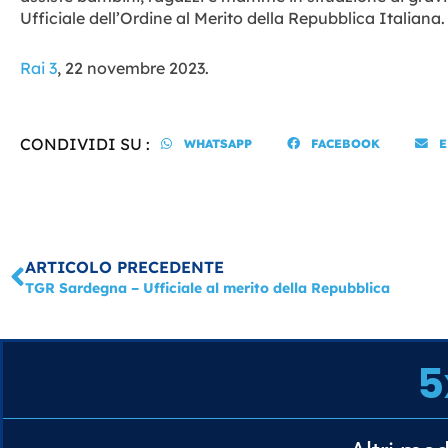
Ufficiale dell’Ordine al Merito della Repubblica Italiana.
Rai 3
, 22 novembre 2023.
CONDIVIDI SU :
WHATSAPP
FACEBOOK
E
Precedente
ARTICOLO PRECEDENTE
TGR Sardegna – Ufficiale al merito della Repubblica
5