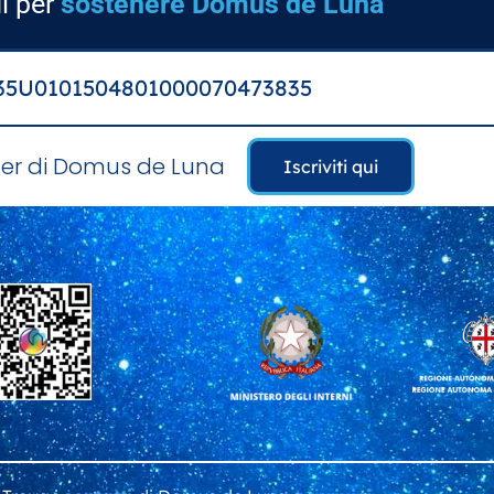
di per
sostenere Domus de Luna
T35U0101504801000070473835
ter di Domus de Luna
Iscriviti qui