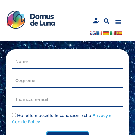
Vai
al
contenuto
N
o
m
e
C
o
g
n
I
o
n
m
d
e
i
A
Ho letto e accetto le condizioni sulla
Privacy e
r
c
Cookie Policy
i
c
z
e