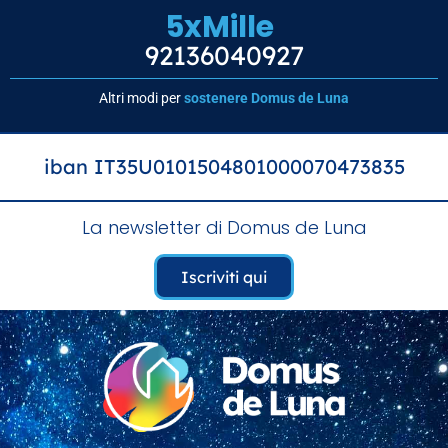
5xMille
92136040927
Altri modi per
sostenere Domus de Luna
iban IT35U0101504801000070473835
La newsletter di Domus de Luna
Iscriviti qui