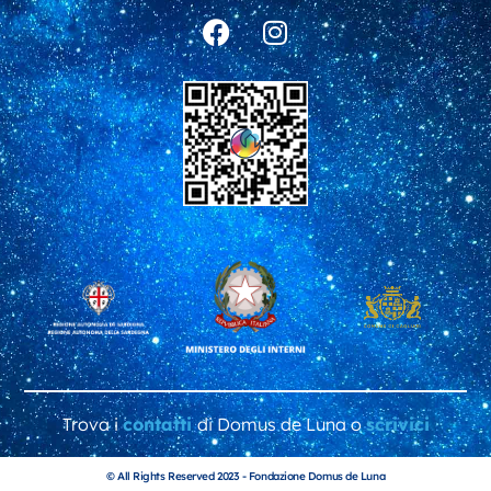
F
I
a
n
c
s
e
t
b
a
o
g
o
r
k
a
m
Trova i
contatti
di Domus de Luna o
scrivici
© All Rights Reserved 2023 - Fondazione Domus de Luna