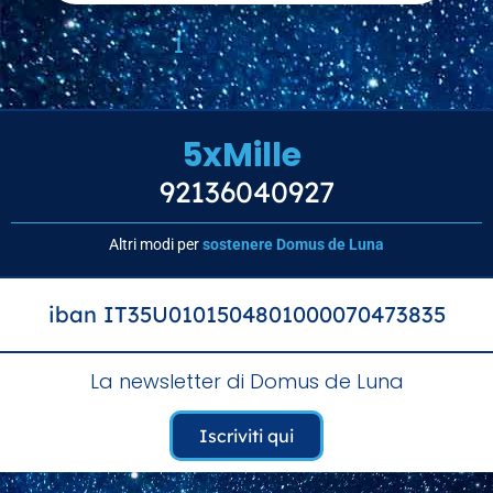
1
2
3
4
5
5xMille
92136040927
Altri modi per
sostenere Domus de Luna
iban IT35U0101504801000070473835
La newsletter di Domus de Luna
Iscriviti qui