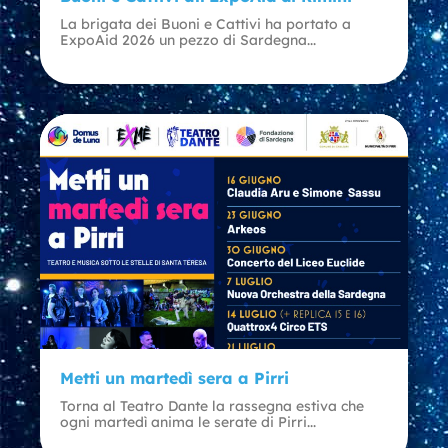
La brigata dei Buoni e Cattivi ha portato a
ExpoAid 2026 un pezzo di Sardegna...
Metti un martedì sera a Pirri
Torna al Teatro Dante la rassegna estiva che
ogni martedì anima le serate di Pirri...