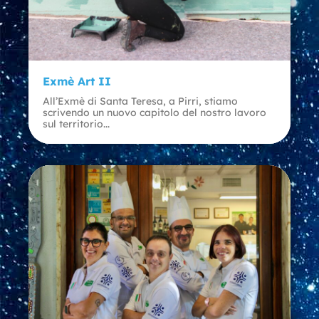
Exmè Art II
All’Exmè di Santa Teresa, a Pirri, stiamo
scrivendo un nuovo capitolo del nostro lavoro
sul territorio...