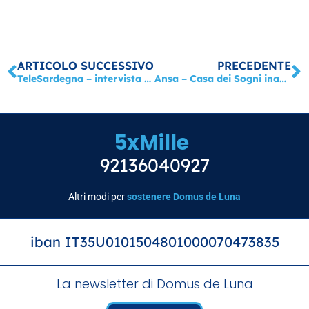
Precedente
S
ARTICOLO SUCCESSIVO
PRECEDENTE
TeleSardegna – intervista a Ugo Bressanello
Ansa – Casa dei Sogni inaugura il murale di Crisa
5xMille
92136040927
Altri modi per
sostenere Domus de Luna
iban IT35U0101504801000070473835
La newsletter di Domus de Luna